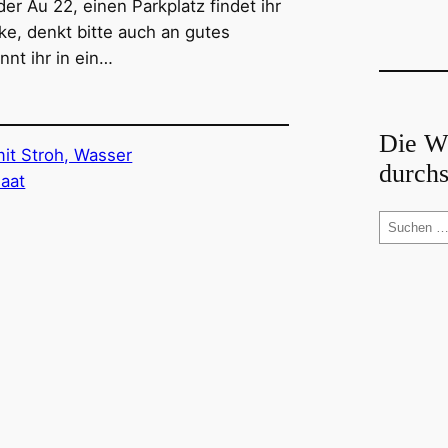
der Au 22, einen Parkplatz findet ihr
ke, denkt bitte auch an gutes
nt ihr in ein…
Die W
durch
S
u
c
h
e
n