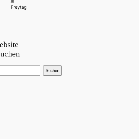
le
Freytag
ebsite
suchen
Suchen